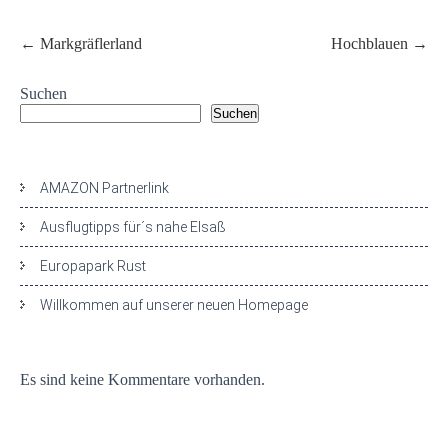
Post
←
Markgräflerland
Hochblauen
→
navigation
Suchen
Suchen
Neueste Beiträge
AMAZON Partnerlink
Ausflugtipps für´s nahe Elsaß
Europapark Rust
Willkommen auf unserer neuen Homepage
Neueste Kommentare
Es sind keine Kommentare vorhanden.
Archive