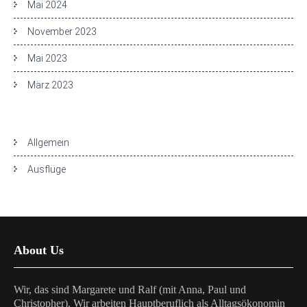
Mai 2024
November 2023
Mai 2023
März 2023
Kategorien
Allgemein
Ausflüge
About Us
Wir, das sind Margarete und Ralf (mit Anna, Paul und
Christopher). Wir arbeiten Hauptberuflich als Alltagsökonomin