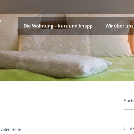
e
Die Wohnung – kurz und knapp
Wir über uns
Such
Neu
A
vaten Seite