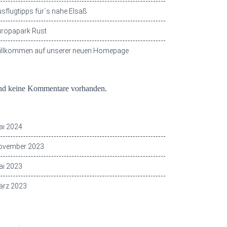
sflugtipps für´s nahe Elsaß
uropapark Rust
illkommen auf unserer neuen Homepage
ueste Kommentare
ind keine Kommentare vorhanden.
hive
ai 2024
ovember 2023
ai 2023
ärz 2023
egorien