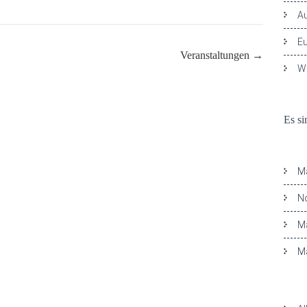
Au
E
Veranstaltungen
→
W
Ne
Es s
Arc
M
N
M
M
Kat