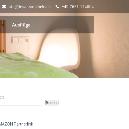
info@fewo-stroebele.de
+49 7631 174004
Ausflüge
en
Suchen
este Beiträge
MAZON Partnerlink